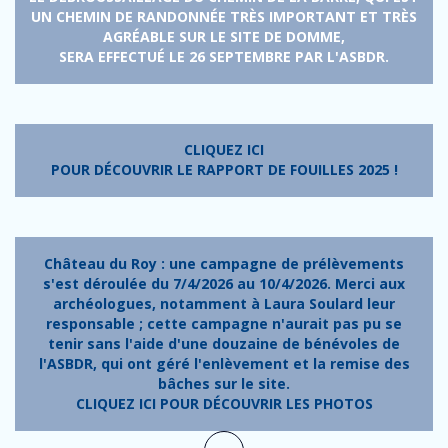
UN CHEMIN DE RANDONNÉE TRÈS IMPORTANT ET TRÈS
AGRÉABLE SUR LE SITE DE DOMME,
SERA EFFECTUÉ LE 26 SEPTEMBRE PAR L'ASBDR.
CLIQUEZ ICI
POUR DÉCOUVRIR LE RAPPORT DE FOUILLES 2025 !
Château du Roy : une campagne de prélèvements
s'est déroulée du 7/4/2026 au 10/4/2026. Merci aux
archéologues, notamment à
Laura Soulard
leur
responsable ; cette campagne n'aurait pas pu se
tenir sans l'aide d'une douzaine de bénévoles de
l'ASBDR, qui ont géré l'enlèvement et la remise des
bâches sur le site.
CLIQUEZ ICI POUR DÉCOUVRIR LES PHOTOS