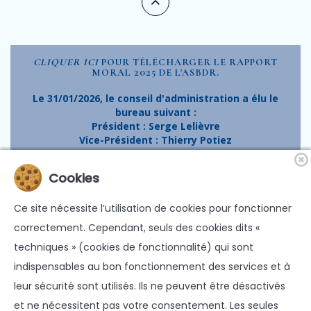
CLIQUER ICI
POUR TÉLÉCHARGER LE RAPPORT
MORAL 2025 DE L'ASBDR.
Le 31/01/2026, le conseil d'administration a élu le
bureau suivant :
Président : Serge Lelièvre
Vice-Président : Thierry Potiez
Trésorière : Maryse Vaillant
Vice-Trésorière : Beryl Dessart
Cookies
Secrétaire : Serge Lelièvre
Ce site nécessite l’utilisation de cookies pour fonctionner
Claude Trinquand devient conseiller de Serge
Lelièvre.
correctement. Cependant, seuls des cookies dits «
techniques » (cookies de fonctionnalité) qui sont
L'ASBDR remercie Claude Trinquand pour son action
en tant que Président de l'association le menant à
indispensables au bon fonctionnement des services et à
organiser, avec les autorités compétentes, les
leur sécurité sont utilisés. Ils ne peuvent être désactivés
fouilles de 2023 et 2025, ainsi que pour les autres
et ne nécessitent pas votre consentement. Les seules
actions exercées durant son mandat.