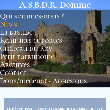
A.S.B.D.R. Domme
Qui sommes-nous ?
News
La bastide
Remparts et portes
Château du Roy
Petit patrimoine
Archives
Contact
Dons/mécénat - Adhésions
LE DÉBROUSSAILLAGE DU CHEMIN DE LA BARRE, QUI EST